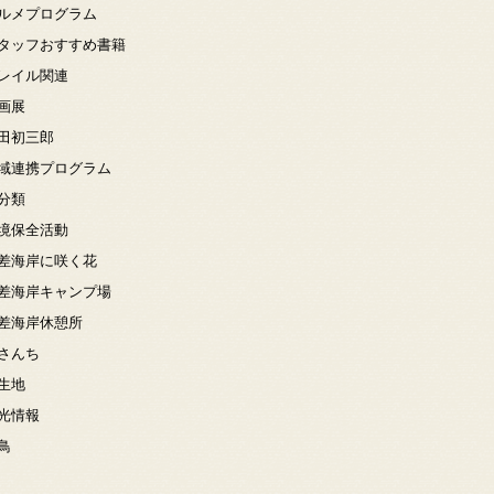
ルメプログラム
タッフおすすめ書籍
レイル関連
画展
田初三郎
域連携プログラム
分類
境保全活動
差海岸に咲く花
差海岸キャンプ場
差海岸休憩所
さんち
生地
光情報
鳥