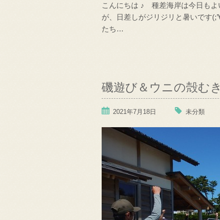
こんにちは ♪ 種差海岸は今日も
が、日差しがジリジリと暑いです(;
たち…
磯遊び＆ウニの殻む
2021年7月18日
未分類