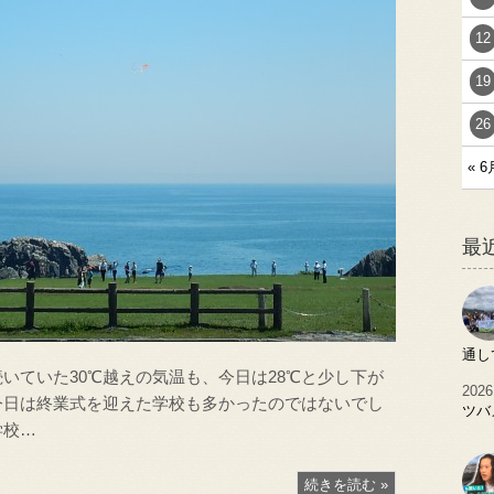
12
19
26
« 6
最
通し
いていた30℃越えの気温も、今日は28℃と少し下が
2026
今日は終業式を迎えた学校も多かったのではないでし
ツバ
学校…
続きを読む »