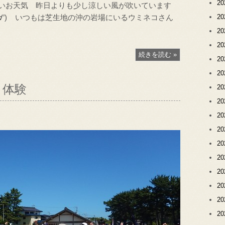
2
よいお天気 昨日よりも少し涼しい風が吹いています
’∀’) いつもは芝生地の沖の岩場にいるウミネコさん
2
2
2
続きを読む »
2
2
き体験
2
2
2
2
2
2
2
2
2
2