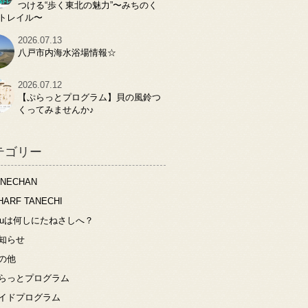
つける“歩く東北の魅力”〜みちのく
トレイル〜
2026.07.13
八戸市内海水浴場情報☆
2026.07.12
【ぷらっとプログラム】貝の風鈴つ
くってみませんか♪
テゴリー
ANECHAN
HARF TANECHI
ouは何しにたねさしへ？
知らせ
の他
らっとプログラム
イドプログラム