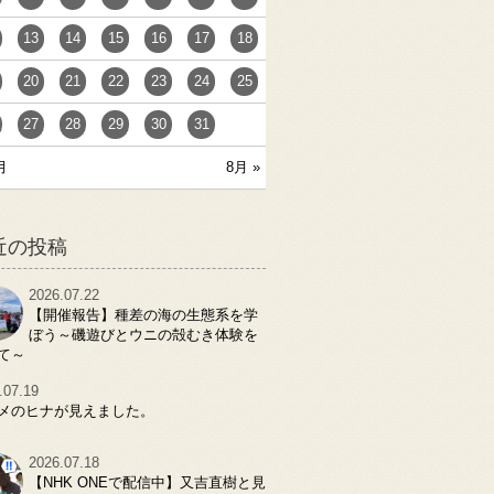
13
14
15
16
17
18
20
21
22
23
24
25
27
28
29
30
31
月
8月 »
近の投稿
2026.07.22
【開催報告】種差の海の生態系を学
ぼう～磯遊びとウニの殻むき体験を
て～
.07.19
メのヒナが見えました。
2026.07.18
【NHK ONEで配信中】又吉直樹と見