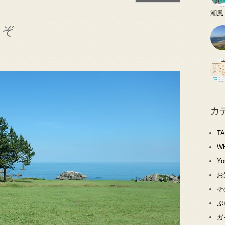
潮風
うぞ
カ
T
W
Y
お
そ
ぷ
ガ