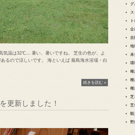
グ
ス
ト
企
吉
地
高気温は32℃… 暑い、暑いですね。 芝生の色が、よ
未
があるので涼しいです。 海といえば 蕪島海水浴場・白
環
種
種
続きを読む »
種
芝
” を更新しました！
芝
観
野