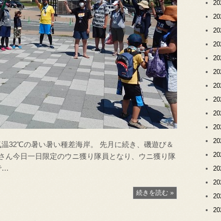
2
2
2
2
2
2
2
2
2
2
2
温32℃の暑い暑い種差海岸。 先月に続き、磯遊び＆
2
なさん今日一日限定のウニ獲り隊員となり、ウニ獲り隊
で…
2
2
続きを読む »
2
2