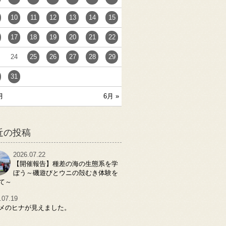
10
11
12
13
14
15
17
18
19
20
21
22
24
25
26
27
28
29
31
月
6月 »
近の投稿
2026.07.22
【開催報告】種差の海の生態系を学
ぼう～磯遊びとウニの殻むき体験を
て～
.07.19
メのヒナが見えました。