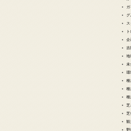
ガ
グ
ス
ト
企
吉
地
未
環
種
種
種
芝
芝
観
野