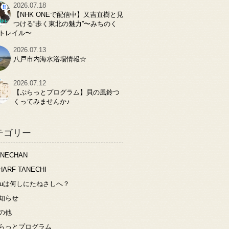
2026.07.18
【NHK ONEで配信中】又吉直樹と見
つける“歩く東北の魅力”〜みちのく
トレイル〜
2026.07.13
八戸市内海水浴場情報☆
2026.07.12
【ぷらっとプログラム】貝の風鈴つ
くってみませんか♪
テゴリー
ANECHAN
HARF TANECHI
ouは何しにたねさしへ？
知らせ
の他
らっとプログラム