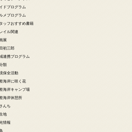
イドプログラム
ルメプログラム
タッフおすすめ書籍
レイル関連
画展
田初三郎
域連携プログラム
分類
境保全活動
差海岸に咲く花
差海岸キャンプ場
差海岸休憩所
さんち
生地
光情報
鳥