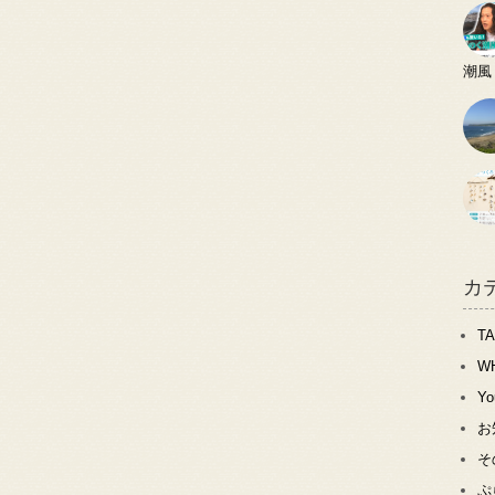
潮風
カ
T
W
Y
お
そ
ぷ