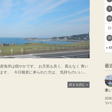
9
16
23
30
« 4
最
海岸は穏やかです。 お天気も良く、風もなく 青い
ます。 今日種差に来られた方は、 気持ちのいい…
続きを読む »
通し
2026
ツバ