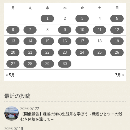
月
火
水
木
金
土
日
1
2
3
4
5
6
7
8
9
10
11
12
13
14
15
16
17
18
19
20
21
22
23
24
25
26
27
28
29
30
« 5月
7月 »
最近の投稿
2026.07.22
【開催報告】種差の海の生態系を学ぼう～磯遊びとウニの殻
むき体験を通して～
2026.07.19