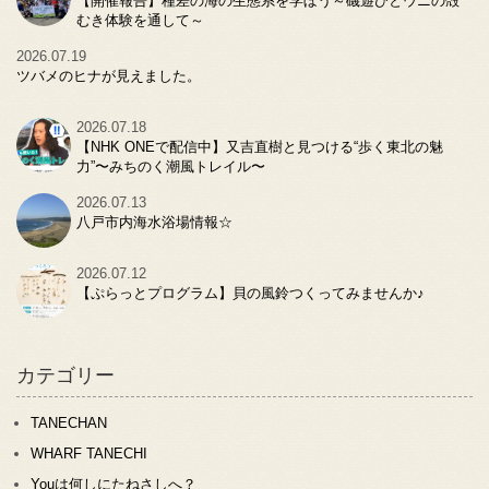
【開催報告】種差の海の生態系を学ぼう～磯遊びとウニの殻
むき体験を通して～
2026.07.19
ツバメのヒナが見えました。
2026.07.18
【NHK ONEで配信中】又吉直樹と見つける“歩く東北の魅
力”〜みちのく潮風トレイル〜
2026.07.13
八戸市内海水浴場情報☆
2026.07.12
【ぷらっとプログラム】貝の風鈴つくってみませんか♪
カテゴリー
TANECHAN
WHARF TANECHI
Youは何しにたねさしへ？