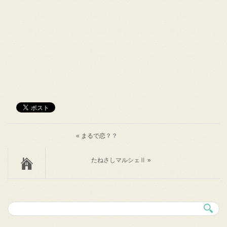
« まるで恋？？
たねさしマルシェⅡ »