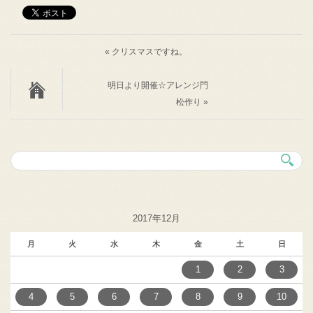
« クリスマスですね。
明日より開催☆アレンジ門
松作り »
2017年12月
月
火
水
木
金
土
日
1
2
3
4
5
6
7
8
9
10