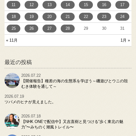
11
12
13
14
15
16
17
18
19
20
21
22
23
24
25
26
27
28
29
30
31
« 11月
1月 »
最近の投稿
2026.07.22
【開催報告】種差の海の生態系を学ぼう～磯遊びとウニの殻
むき体験を通して～
2026.07.19
ツバメのヒナが見えました。
2026.07.18
【NHK ONEで配信中】又吉直樹と見つける“歩く東北の魅
力”〜みちのく潮風トレイル〜