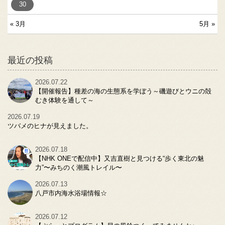
30
« 3月
5月 »
最近の投稿
2026.07.22
【開催報告】種差の海の生態系を学ぼう～磯遊びとウニの殻
むき体験を通して～
2026.07.19
ツバメのヒナが見えました。
2026.07.18
【NHK ONEで配信中】又吉直樹と見つける“歩く東北の魅
力”〜みちのく潮風トレイル〜
2026.07.13
八戸市内海水浴場情報☆
2026.07.12