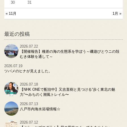
30
31
« 11月
1月 »
最近の投稿
2026.07.22
【開催報告】種差の海の生態系を学ぼう～磯遊びとウニの殻
むき体験を通して～
2026.07.19
ツバメのヒナが見えました。
2026.07.18
【NHK ONEで配信中】又吉直樹と見つける“歩く東北の魅
力”〜みちのく潮風トレイル〜
2026.07.13
八戸市内海水浴場情報☆
2026.07.12