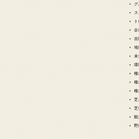
グ
ス
ト
企
吉
地
未
環
種
種
種
芝
芝
観
野