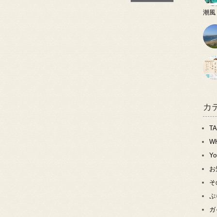
潮風
カ
T
W
Y
お
そ
ぷ
ガ