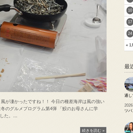
10
17
24
« 1
最
通し
と風が凄かったですね！！ 今日の種差海岸は風の強い
2026
は冬のグルメプログラム第4弾 「鮫のお母さんに学
ツバ
した。…
続きを読む »