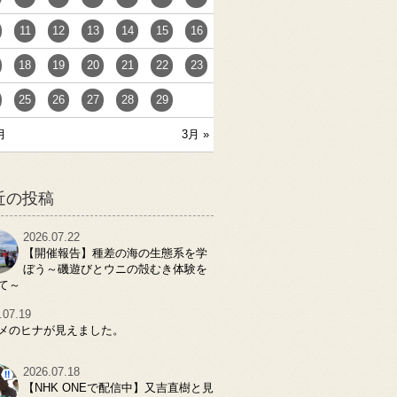
11
12
13
14
15
16
18
19
20
21
22
23
25
26
27
28
29
月
3月 »
近の投稿
2026.07.22
【開催報告】種差の海の生態系を学
ぼう～磯遊びとウニの殻むき体験を
て～
.07.19
メのヒナが見えました。
2026.07.18
【NHK ONEで配信中】又吉直樹と見