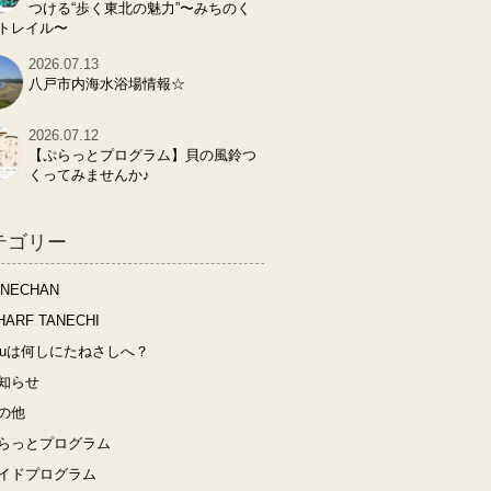
つける“歩く東北の魅力”〜みちのく
トレイル〜
2026.07.13
八戸市内海水浴場情報☆
2026.07.12
【ぷらっとプログラム】貝の風鈴つ
くってみませんか♪
テゴリー
ANECHAN
HARF TANECHI
ouは何しにたねさしへ？
知らせ
の他
らっとプログラム
イドプログラム