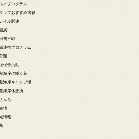
ルメプログラム
タッフおすすめ書籍
レイル関連
画展
田初三郎
域連携プログラム
分類
境保全活動
差海岸に咲く花
差海岸キャンプ場
差海岸休憩所
さんち
生地
光情報
鳥