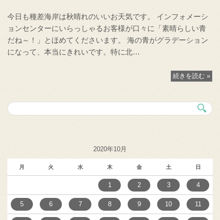
今日も種差海岸は秋晴れのいいお天気です。 インフォメーシ
ョンセンターにいらっしゃるお客様が口々に「素晴らしい青
だね～！」とほめてくださいます。 海の青がグラデーション
になって、本当にきれいです。特に北…
続きを読む »
2020年10月
月
火
水
木
金
土
日
1
2
3
4
5
6
7
8
9
10
11