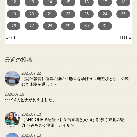
12
13
14
15
16
17
18
19
20
21
22
23
24
25
26
27
28
29
30
31
« 9月
11月 »
最近の投稿
2026.07.22
【開催報告】種差の海の生態系を学ぼう～磯遊びとウニの殻
むき体験を通して～
2026.07.19
ツバメのヒナが見えました。
2026.07.18
【NHK ONEで配信中】又吉直樹と見つける“歩く東北の魅
力”〜みちのく潮風トレイル〜
2026.07.13