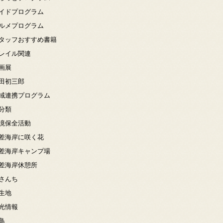
イドプログラム
ルメプログラム
タッフおすすめ書籍
レイル関連
画展
田初三郎
域連携プログラム
分類
境保全活動
差海岸に咲く花
差海岸キャンプ場
差海岸休憩所
さんち
生地
光情報
鳥