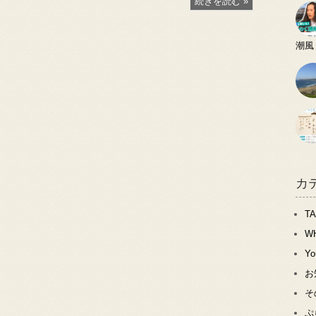
続きを読む »
潮風
カ
T
W
Y
お
そ
ぷ