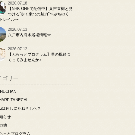
2026.07.18
【NHK ONEで配信中】又吉直樹と見
つける“歩く東北の魅力”〜みちのく
トレイル〜
2026.07.13
八戸市内海水浴場情報☆
2026.07.12
【ぷらっとプログラム】貝の風鈴つ
くってみませんか♪
テゴリー
ANECHAN
HARF TANECHI
ouは何しにたねさしへ？
知らせ
の他
らっとプログラム