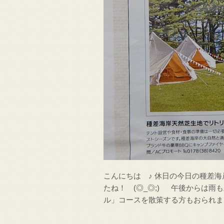
こんにちは ♪ 休日の今日の種差
たね！ (◎_◎;) 午後からは
ル」コースを散策する方もおられま