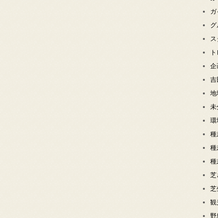
ガ
グ
ス
ト
企
吉
地
未
環
種
種
種
芝
芝
観
野