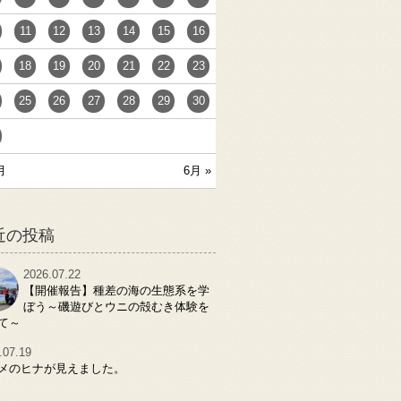
11
12
13
14
15
16
18
19
20
21
22
23
25
26
27
28
29
30
月
6月 »
近の投稿
2026.07.22
【開催報告】種差の海の生態系を学
ぼう～磯遊びとウニの殻むき体験を
て～
.07.19
メのヒナが見えました。