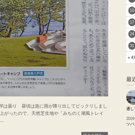
10
17
24
31
« 4
最
海岸は曇り 昼頃は急に雨が降り出してビックリしまし
通し
雨も上がったので、天然芝生地や「みちのく潮風トレイ
2026
…
ツバ