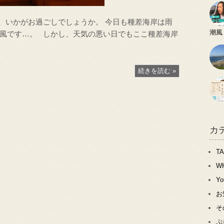
が、いかがお過ごしでしょうか。 今日も種差海岸は雨
潮風
風です…。 しかし、天気の悪い日でもここ種差海岸
続きを読む »
カ
T
W
Y
お
そ
ぷ