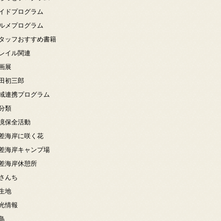
イドプログラム
ルメプログラム
タッフおすすめ書籍
レイル関連
画展
田初三郎
域連携プログラム
分類
境保全活動
差海岸に咲く花
差海岸キャンプ場
差海岸休憩所
さんち
生地
光情報
鳥