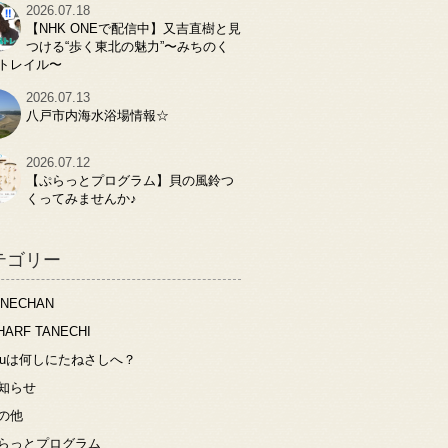
2026.07.18
【NHK ONEで配信中】又吉直樹と見
つける“歩く東北の魅力”〜みちのく
トレイル〜
2026.07.13
八戸市内海水浴場情報☆
2026.07.12
【ぷらっとプログラム】貝の風鈴つ
くってみませんか♪
テゴリー
ANECHAN
HARF TANECHI
ouは何しにたねさしへ？
知らせ
の他
らっとプログラム