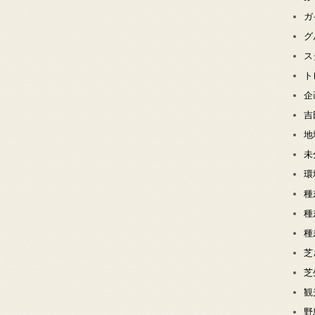
ガ
グ
ス
ト
企
吉
地
未
環
種
種
種
芝
芝
観
野