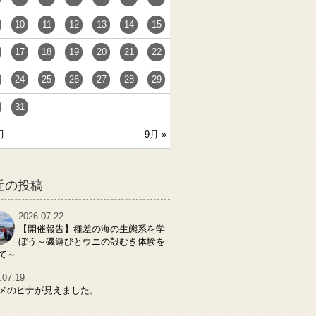
10
11
12
13
14
15
17
18
19
20
21
22
24
25
26
27
28
29
31
月
9月 »
近の投稿
2026.07.22
【開催報告】種差の海の生態系を学
ぼう～磯遊びとウニの殻むき体験を
て～
.07.19
メのヒナが見えました。