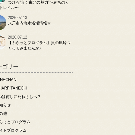
つける“歩く東北の魅力”〜みちのく
トレイル〜
2026.07.13
八戸市内海水浴場情報☆
2026.07.12
【ぷらっとプログラム】貝の風鈴つ
くってみませんか♪
テゴリー
ANECHAN
HARF TANECHI
ouは何しにたねさしへ？
知らせ
の他
らっとプログラム
イドプログラム