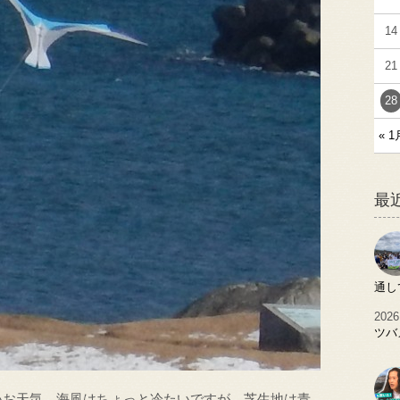
14
21
28
« 1
最
通し
2026
ツバ
いお天気 海風はちょっと冷たいですが、芝生地は青