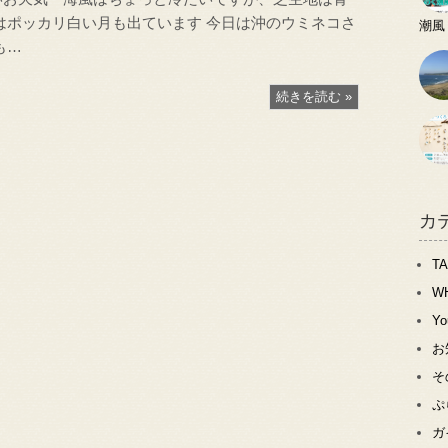
ッカリ白い月も出ています 今日は沖のウミネコさ
潮風
も…
続きを読む »
カ
T
W
Y
お
そ
ぷ
ガ