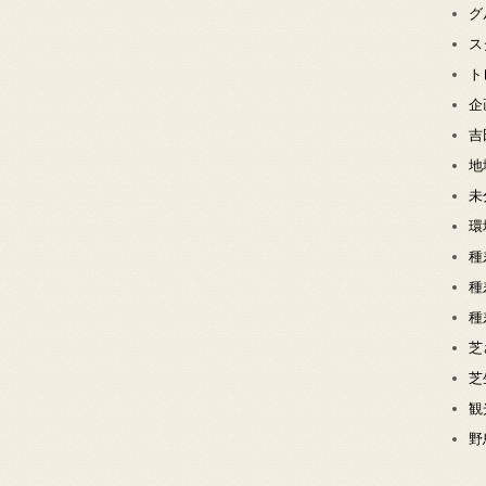
グ
ス
ト
企
吉
地
未
環
種
種
種
芝
芝
観
野