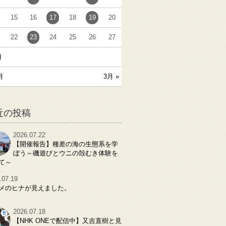
15
16
17
18
19
20
22
23
24
25
26
27
月
3月 »
近の投稿
2026.07.22
【開催報告】種差の海の生態系を学
ぼう～磯遊びとウニの殻むき体験を
て～
.07.19
メのヒナが見えました。
2026.07.18
【NHK ONEで配信中】又吉直樹と見