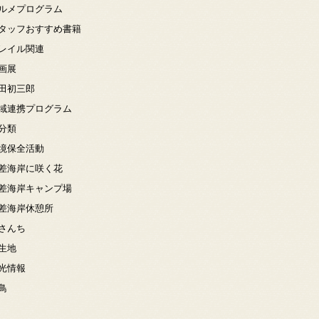
ルメプログラム
タッフおすすめ書籍
レイル関連
画展
田初三郎
域連携プログラム
分類
境保全活動
差海岸に咲く花
差海岸キャンプ場
差海岸休憩所
さんち
生地
光情報
鳥