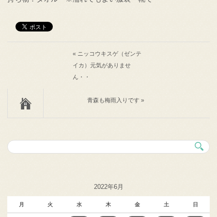
« ニッコウキスゲ（ゼンテ
イカ）元気がありませ
ん・・
青森も梅雨入りです »
2022年6月
月
火
水
木
金
土
日