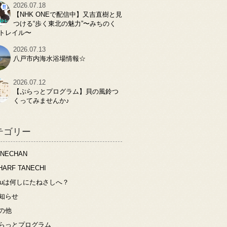
2026.07.18
【NHK ONEで配信中】又吉直樹と見
つける“歩く東北の魅力”〜みちのく
トレイル〜
2026.07.13
八戸市内海水浴場情報☆
2026.07.12
【ぷらっとプログラム】貝の風鈴つ
くってみませんか♪
テゴリー
ANECHAN
HARF TANECHI
ouは何しにたねさしへ？
知らせ
の他
らっとプログラム