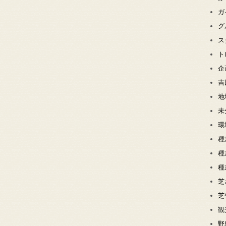
ガ
グ
ス
ト
企
吉
地
未
環
種
種
種
芝
芝
観
野