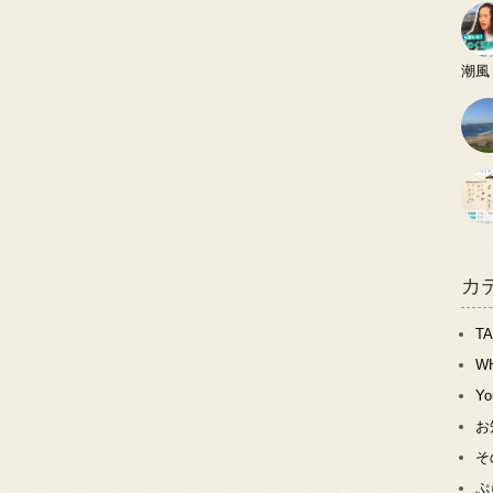
潮風
カ
T
W
Y
お
そ
ぷ