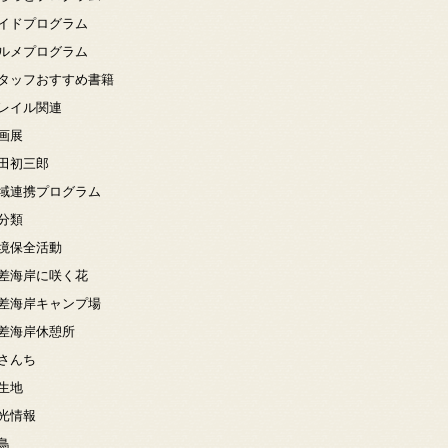
イドプログラム
ルメプログラム
タッフおすすめ書籍
レイル関連
画展
田初三郎
域連携プログラム
分類
境保全活動
差海岸に咲く花
差海岸キャンプ場
差海岸休憩所
さんち
生地
光情報
鳥