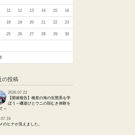
11
12
13
14
15
16
18
19
20
21
22
23
25
26
27
28
29
30
月
近の投稿
2026.07.22
【開催報告】種差の海の生態系を学
ぼう～磯遊びとウニの殻むき体験を
て～
.07.19
メのヒナが見えました。