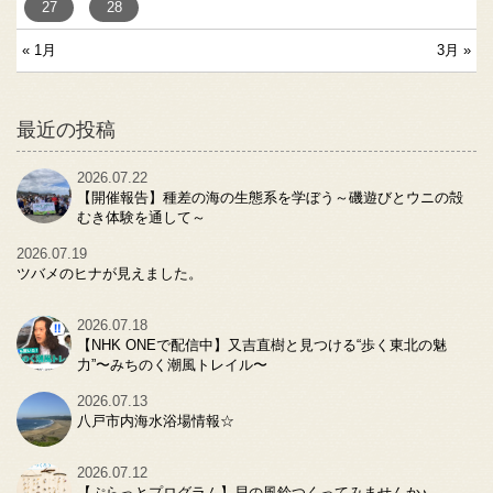
27
28
« 1月
3月 »
最近の投稿
2026.07.22
【開催報告】種差の海の生態系を学ぼう～磯遊びとウニの殻
むき体験を通して～
2026.07.19
ツバメのヒナが見えました。
2026.07.18
【NHK ONEで配信中】又吉直樹と見つける“歩く東北の魅
力”〜みちのく潮風トレイル〜
2026.07.13
八戸市内海水浴場情報☆
2026.07.12
【ぷらっとプログラム】貝の風鈴つくってみませんか♪