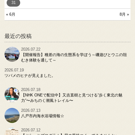
31
« 6月
8月 »
最近の投稿
2026.07.22
【開催報告】種差の海の生態系を学ぼう～磯遊びとウニの殻
むき体験を通して～
2026.07.19
ツバメのヒナが見えました。
2026.07.18
【NHK ONEで配信中】又吉直樹と見つける“歩く東北の魅
力”〜みちのく潮風トレイル〜
2026.07.13
八戸市内海水浴場情報☆
2026.07.12