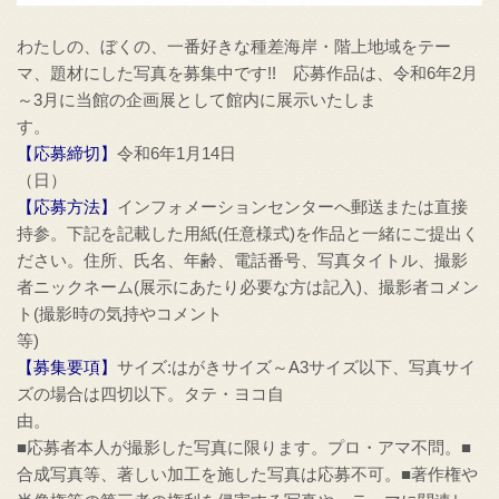
わたしの、ぼくの、一番好きな種差海岸・階上地域をテー
マ、題材にした写真を募集中です!! 応募作品は、令和6年2月
～3月に当館の企画展として館内に展示いたしま
す
【応募締切】
令和6年1月14日
【応募方法】
インフォメーションセンターへ郵送または直接
持参。下記を記載した用紙(任意様式)を作品と一緒にご提出く
ださい。住所、氏名、年齢、電話番号、写真タイトル、撮影
者ニックネーム(展示にあたり必要な方は記入)、撮影者コメン
ト(撮影時の気持やコメント
【募集要項】
サイズ:はがきサイズ～A3サイズ以下、写真サイ
ズの場合は四切以下。タテ・ヨコ自
■応募者本人が撮影した写真に限ります。プロ・アマ不問。■
合成写真等、著しい加工を施した写真は応募不可。■著作権や