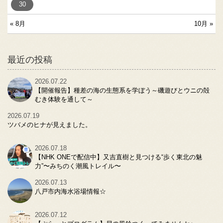
30
« 8月
10月 »
最近の投稿
2026.07.22
【開催報告】種差の海の生態系を学ぼう～磯遊びとウニの殻
むき体験を通して～
2026.07.19
ツバメのヒナが見えました。
2026.07.18
【NHK ONEで配信中】又吉直樹と見つける“歩く東北の魅
力”〜みちのく潮風トレイル〜
2026.07.13
八戸市内海水浴場情報☆
2026.07.12