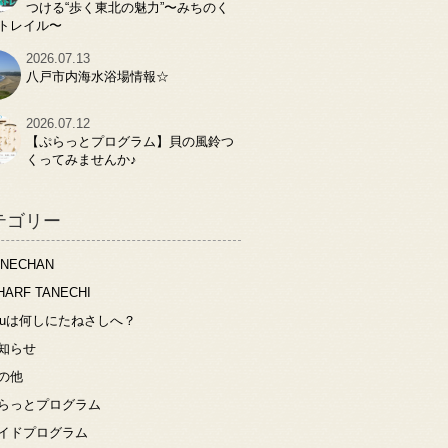
つける“歩く東北の魅力”〜みちのく
トレイル〜
2026.07.13
八戸市内海水浴場情報☆
2026.07.12
【ぷらっとプログラム】貝の風鈴つ
くってみませんか♪
テゴリー
ANECHAN
HARF TANECHI
ouは何しにたねさしへ？
知らせ
の他
らっとプログラム
イドプログラム