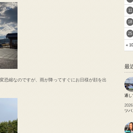
11
18
25
« 1
最
変恐縮なのですが、雨が降ってすぐにお日様が顔を出
通し
2026
ツバ