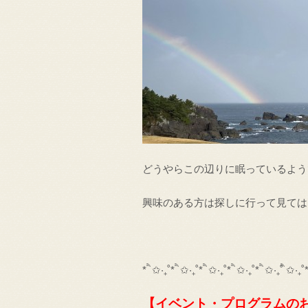
どうやらこの辺りに眠っているよう
興味のある方は探しに行って見ては
* ੈ✩‧₊˚* ੈ✩‧₊˚* ੈ✩‧₊˚* ੈ✩‧₊˚* ੈ✩‧₊˚ ੈ✩‧₊˚
【イベント・プログラムの