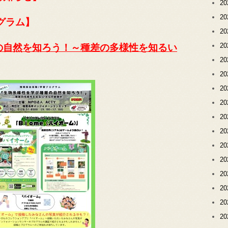
2
2
グラム】
2
2
の自然を知ろう！～種差の多様性を知るい
2
2
2
2
2
2
2
2
2
2
2
2