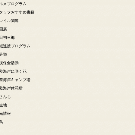
ルメプログラム
タッフおすすめ書籍
レイル関連
画展
田初三郎
域連携プログラム
分類
境保全活動
差海岸に咲く花
差海岸キャンプ場
差海岸休憩所
さんち
生地
光情報
鳥