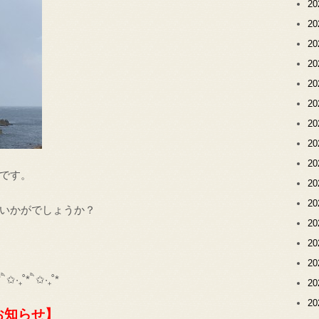
2
2
2
2
2
2
2
2
2
です。
2
2
いかがでしょうか？
2
2
2
* ੈ✩‧₊˚* ੈ✩‧₊˚*
2
2
お知らせ】