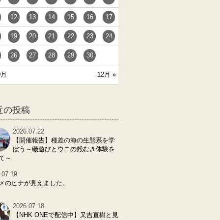
12
13
14
15
16
17
19
20
21
22
23
24
26
27
28
29
30
0月
12月 »
近の投稿
2026.07.22
【開催報告】種差の海の生態系を学
ぼう～磯遊びとウニの殻むき体験を
て～
.07.19
メのヒナが見えました。
2026.07.18
【NHK ONEで配信中】又吉直樹と見