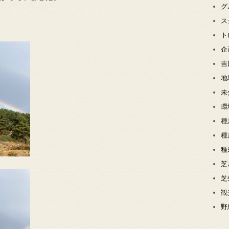
グ
ス
ト
企
吉
地
未
環
種
種
種
芝
芝
観
野