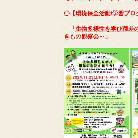
〇【環境保全活動/学習プロ
「
生物多様性を学び種差
きもの観察会～
」