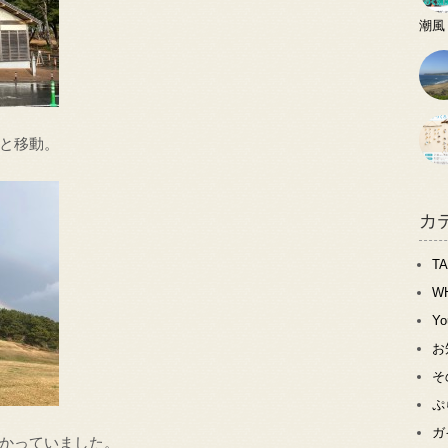
潮風
と移動。
カ
T
W
Y
お
そ
ぷ
ガ
かっていました。