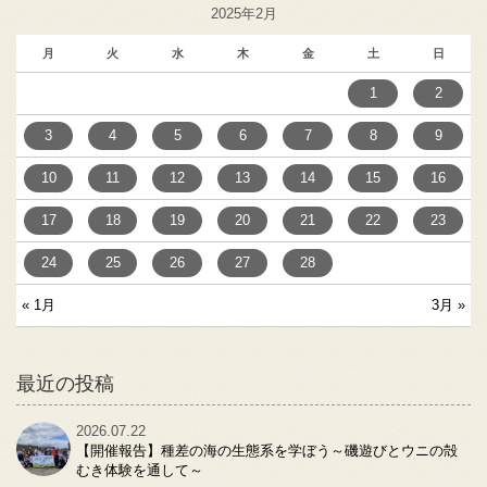
2025年2月
月
火
水
木
金
土
日
1
2
3
4
5
6
7
8
9
10
11
12
13
14
15
16
17
18
19
20
21
22
23
24
25
26
27
28
« 1月
3月 »
最近の投稿
2026.07.22
【開催報告】種差の海の生態系を学ぼう～磯遊びとウニの殻
むき体験を通して～