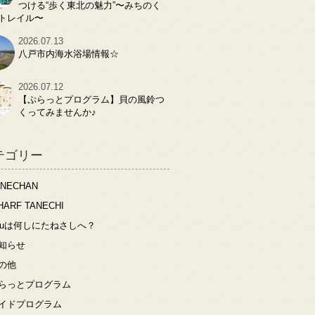
つける“歩く東北の魅力”〜みちのく
トレイル〜
2026.07.13
八戸市内海水浴場情報☆
2026.07.12
【ぷらっとプログラム】貝の風鈴つ
くってみませんか♪
テゴリー
ANECHAN
HARF TANECHI
ouは何しにたねさしへ？
知らせ
の他
らっとプログラム
イドプログラム