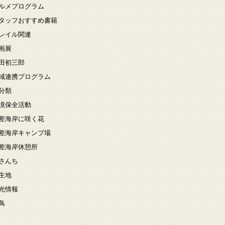
ルメプログラム
タッフおすすめ書籍
レイル関連
画展
田初三郎
域連携プログラム
分類
境保全活動
差海岸に咲く花
差海岸キャンプ場
差海岸休憩所
さんち
生地
光情報
鳥