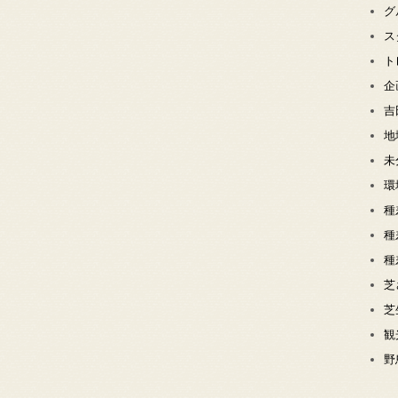
グ
ス
ト
企
吉
地
未
環
種
種
種
芝
芝
観
野