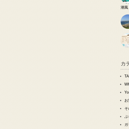
潮風
カ
T
W
Y
お
そ
ぷ
ガ