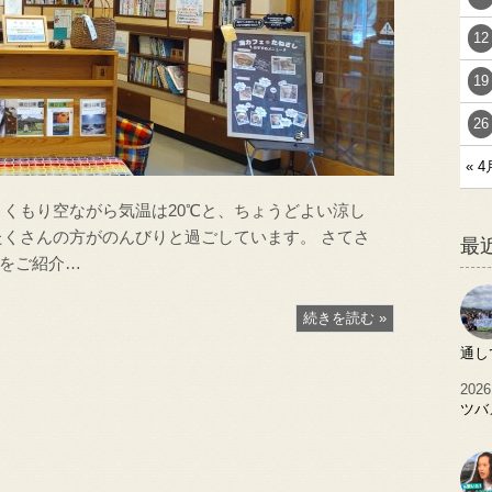
12
19
26
« 4
、くもり空ながら気温は20℃と、ちょうどよい涼し
たくさんの方がのんびりと過ごしています。 さてさ
最
をご紹介…
続きを読む »
通し
2026
ツバ