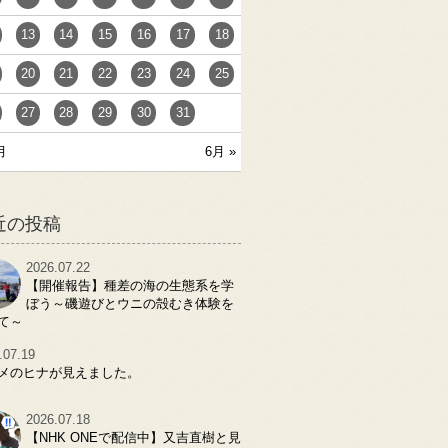
13
14
15
16
17
18
20
21
22
23
24
25
27
28
29
30
31
月
6月 »
近の投稿
2026.07.22
【開催報告】種差の海の生態系を学
ぼう～磯遊びとウニの殻むき体験を
て～
.07.19
メのヒナが見えました。
2026.07.18
【NHK ONEで配信中】又吉直樹と見