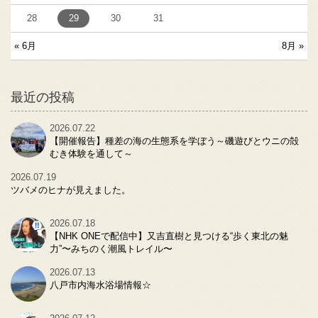
28
29
30
31
« 6月
8月 »
最近の投稿
2026.07.22
【開催報告】種差の海の生態系を学ぼう～磯遊びとウニの殻
むき体験を通して～
2026.07.19
ツバメのヒナが見えました。
2026.07.18
【NHK ONEで配信中】又吉直樹と見つける“歩く東北の魅
力”〜みちのく潮風トレイル〜
2026.07.13
八戸市内海水浴場情報☆