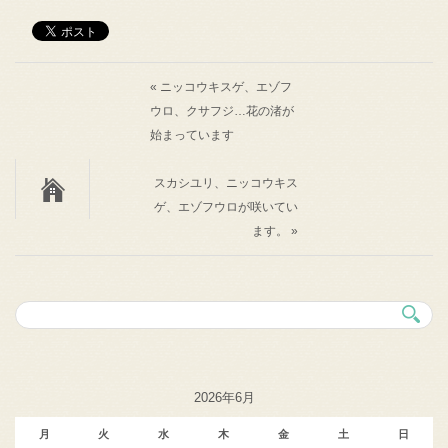
« ニッコウキスゲ、エゾフ
ウロ、クサフジ…花の渚が
始まっています
スカシユリ、ニッコウキス
ゲ、エゾフウロが咲いてい
ます。 »
2026年6月
月
火
水
木
金
土
日