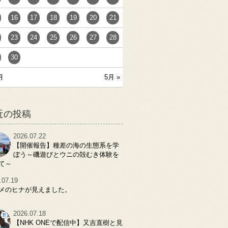
16
17
18
19
20
21
23
24
25
26
27
28
30
月
5月 »
近の投稿
2026.07.22
【開催報告】種差の海の生態系を学
ぼう～磯遊びとウニの殻むき体験を
て～
.07.19
メのヒナが見えました。
2026.07.18
【NHK ONEで配信中】又吉直樹と見