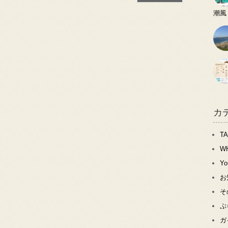
潮風
カ
T
W
Y
お
そ
ぷ
ガ