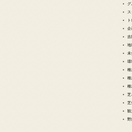
グ
ス
ト
企
吉
地
未
環
種
種
種
芝
芝
観
野