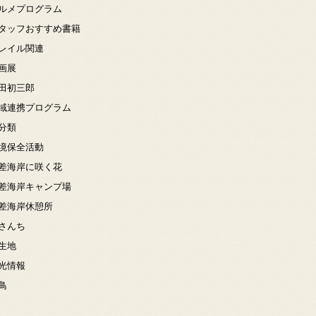
ルメプログラム
タッフおすすめ書籍
レイル関連
画展
田初三郎
域連携プログラム
分類
境保全活動
差海岸に咲く花
差海岸キャンプ場
差海岸休憩所
さんち
生地
光情報
鳥