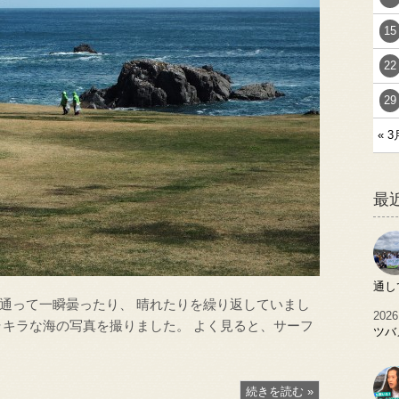
15
22
29
« 3
最
通し
通って一瞬曇ったり、 晴れたりを繰り返していまし
2026
ラキラな海の写真を撮りました。 よく見ると、サーフ
ツバ
続きを読む »