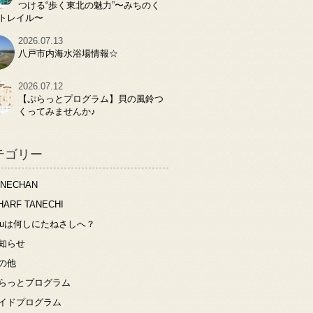
つける“歩く東北の魅力”〜みちのく
トレイル〜
2026.07.13
八戸市内海水浴場情報☆
2026.07.12
【ぷらっとプログラム】貝の風鈴つ
くってみませんか♪
テゴリー
ANECHAN
HARF TANECHI
ouは何しにたねさしへ？
知らせ
の他
らっとプログラム
イドプログラム