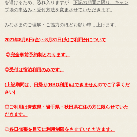
を避けるため、恐れ入りますが、
下記の期間に限り、キャン
プ場の申込み・受付方法を変更させていただきます
。
みなさまのご理解・ご協力のほどお願い申し上げます。
2021
年8月6日(金)～8月31日(火)ご利用分について
◎
完全事前予約制となります。
◎
受付は宿泊利用のみです。
(
上記期間は、
日帰り(BBQ利用)はできません
のでご了承くだ
さい)
◎
ご利用は青森県・岩手県・秋田県在住の方に限らせて
いた
だきます。
◎
各日40張を目安に利用制限をさせていただきます。