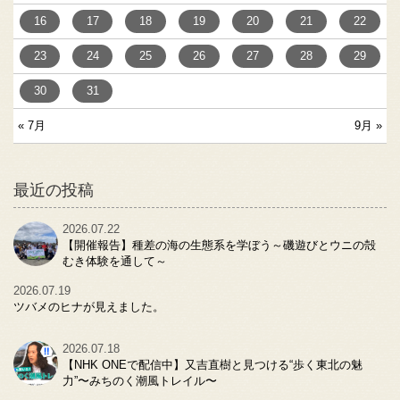
16
17
18
19
20
21
22
23
24
25
26
27
28
29
30
31
« 7月
9月 »
最近の投稿
2026.07.22
【開催報告】種差の海の生態系を学ぼう～磯遊びとウニの殻
むき体験を通して～
2026.07.19
ツバメのヒナが見えました。
2026.07.18
【NHK ONEで配信中】又吉直樹と見つける“歩く東北の魅
力”〜みちのく潮風トレイル〜