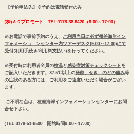
【予約申込先】※予約は電話受付のみ
(
株)ＡＣプロモート TEL.0178-38-8420（9:00～17:00）
※お電話で事前予約のうえ、
ご利用当日に必ず種差海岸イン
フォメーショ ンセンター内ツアーデスク(9:00～17:00)にて
受付(利用手続き/利用料支払い)を行ってください
。
※受付時に利用者全員の
検温
と
感染症対策チェックシート
を
ご記入いただきます。37.5℃以上の
発熱、せき、のどの痛み
等
の症状のある方には、ご利用をご遠慮いただく場合がござい
ます。
ご不明な点は、種差海岸インフォメーションセンターにお問
合せ下さい。
(TEL.0178-51-8500
開館時間9:00～17:00)