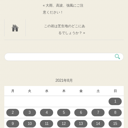
« 大雨、高波、強風にご注
意ください！
この岩は芝生地のどこにあ
るでしょうか？ »
2021年8月
月
火
水
木
金
土
日
1
2
3
4
5
6
7
8
9
10
11
12
13
14
15