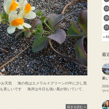
13
20
27
« 8
最
通し
よいお天気 海の色はエメラルドグリーンの中に少し黒
2026
ても美しいです 海岸は今日も強い風が吹いていて、
ツバ
続きを読む »