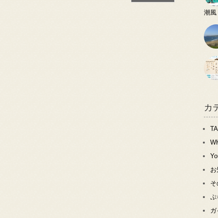
潮風
カ
T
W
Y
お
そ
ぷ
ガ