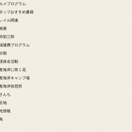
ルメプログラム
タッフおすすめ書籍
レイル関連
画展
田初三郎
域連携プログラム
分類
境保全活動
差海岸に咲く花
差海岸キャンプ場
差海岸休憩所
さんち
生地
光情報
鳥