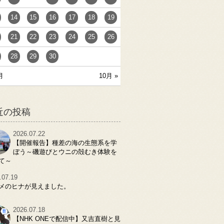
14
15
16
17
18
19
21
22
23
24
25
26
28
29
30
月
10月 »
近の投稿
2026.07.22
【開催報告】種差の海の生態系を学
ぼう～磯遊びとウニの殻むき体験を
て～
.07.19
メのヒナが見えました。
2026.07.18
【NHK ONEで配信中】又吉直樹と見