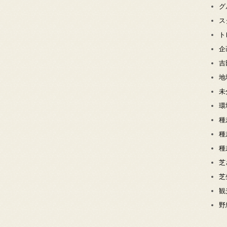
グ
ス
ト
企
吉
地
未
環
種
種
種
芝
芝
観
野