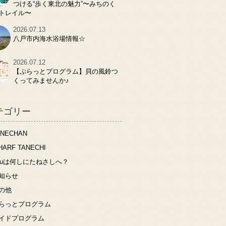
つける“歩く東北の魅力”〜みちのく
トレイル〜
2026.07.13
八戸市内海水浴場情報☆
2026.07.12
【ぷらっとプログラム】貝の風鈴つ
くってみませんか♪
テゴリー
ANECHAN
HARF TANECHI
ouは何しにたねさしへ？
知らせ
の他
らっとプログラム
イドプログラム