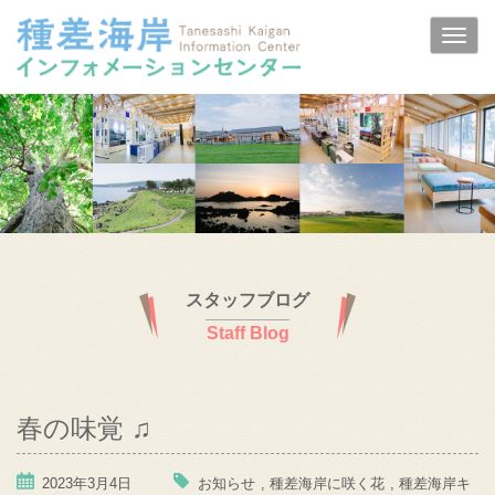
スタッフブログ
Staff Blog
春の味覚 ♫
2023年3月4日
お知らせ
,
種差海岸に咲く花
,
種差海岸キ