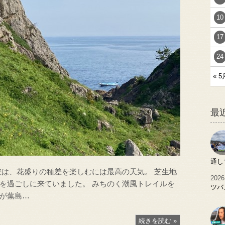
10
17
24
« 5
最
通し
差は、花盛りの種差を楽しむには最高の天気。 芝生地
2026
を過ごしに来ていました。 みちのく潮風トレイルを
ツバ
が蕪島…
続きを読む »