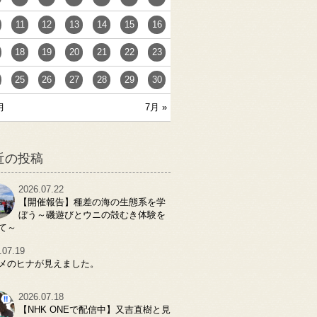
11
12
13
14
15
16
18
19
20
21
22
23
25
26
27
28
29
30
月
7月 »
近の投稿
2026.07.22
【開催報告】種差の海の生態系を学
ぼう～磯遊びとウニの殻むき体験を
て～
.07.19
メのヒナが見えました。
2026.07.18
【NHK ONEで配信中】又吉直樹と見