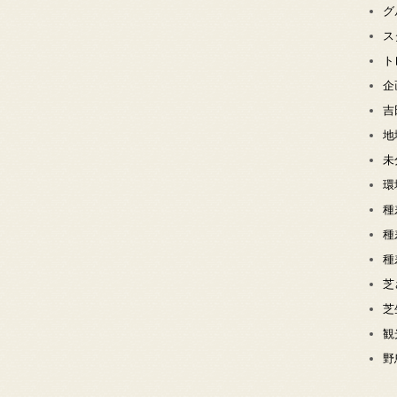
グ
ス
ト
企
吉
地
未
環
種
種
種
芝
芝
観
野