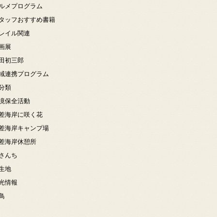
ルメプログラム
タッフおすすめ書籍
レイル関連
画展
田初三郎
域連携プログラム
分類
境保全活動
差海岸に咲く花
差海岸キャンプ場
差海岸休憩所
さんち
生地
光情報
鳥