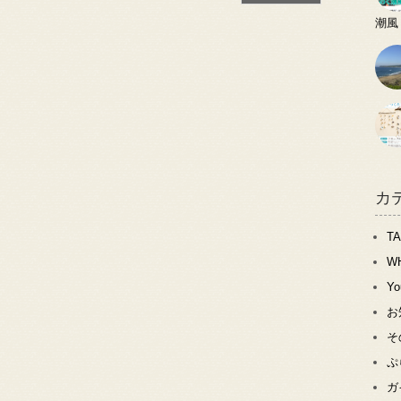
潮風
カ
T
W
Y
お
そ
ぷ
ガ