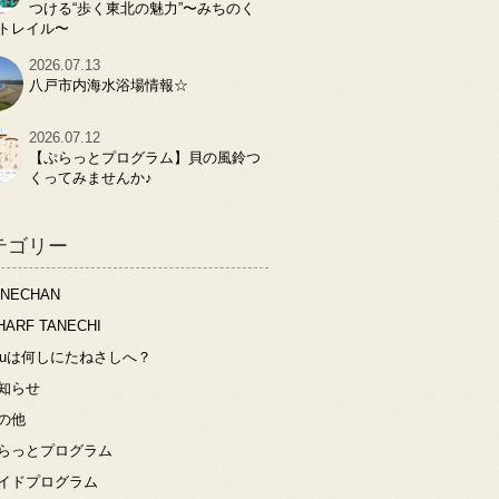
つける“歩く東北の魅力”〜みちのく
トレイル〜
2026.07.13
八戸市内海水浴場情報☆
2026.07.12
【ぷらっとプログラム】貝の風鈴つ
くってみませんか♪
テゴリー
ANECHAN
HARF TANECHI
ouは何しにたねさしへ？
知らせ
の他
らっとプログラム
イドプログラム