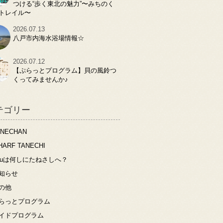
つける“歩く東北の魅力”〜みちのく
トレイル〜
2026.07.13
八戸市内海水浴場情報☆
2026.07.12
【ぷらっとプログラム】貝の風鈴つ
くってみませんか♪
テゴリー
ANECHAN
HARF TANECHI
ouは何しにたねさしへ？
知らせ
の他
らっとプログラム
イドプログラム