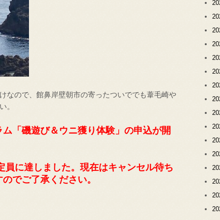
2
2
2
2
2
2
2
けなので、館鼻岸壁朝市の寄ったついででも葦毛崎や
2
い。
2
2
ラム「磯遊び＆ウニ獲り体験」の申込が開
2
2
定員に達しました。現在はキャンセル待ち
2
すのでご了承ください。
2
2
2