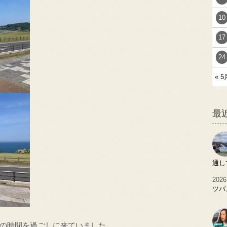
10
17
24
« 5
最
通し
2026
ツバ
の時間を過ごしに来ていました。