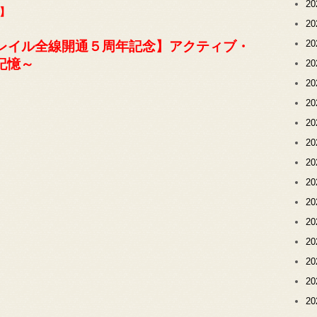
2
】
2
2
トレイル全線開通５周年記念】アクティブ・
記憶～
2
2
2
2
2
2
2
2
2
2
2
2
2