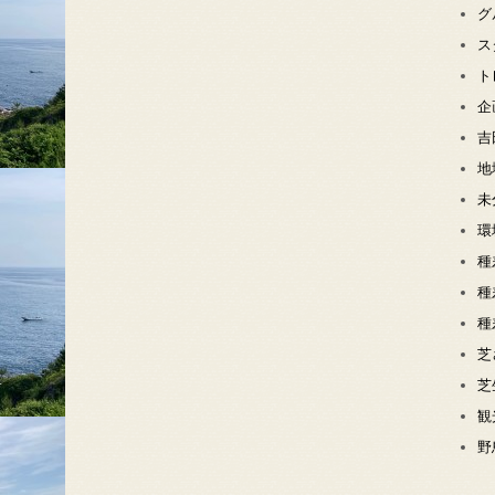
グ
ス
ト
企
吉
地
未
環
種
種
種
芝
芝
観
野