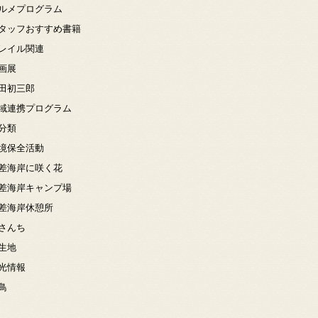
ルメプログラム
タッフおすすめ書籍
レイル関連
画展
田初三郎
域連携プログラム
分類
境保全活動
差海岸に咲く花
差海岸キャンプ場
差海岸休憩所
さんち
生地
光情報
鳥