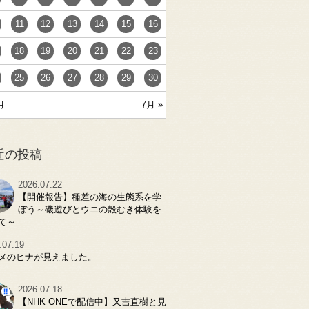
11
12
13
14
15
16
18
19
20
21
22
23
25
26
27
28
29
30
月
7月 »
近の投稿
2026.07.22
【開催報告】種差の海の生態系を学
ぼう～磯遊びとウニの殻むき体験を
て～
.07.19
メのヒナが見えました。
2026.07.18
【NHK ONEで配信中】又吉直樹と見