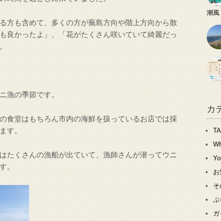
潮風
る方も含めて、多くの方が蕪島方向や階上方向から散
も良かったよ」、「花がたくさん咲いていて綺麗だっ
。
ニ漁の季節です。
カ
の食堂はもちろん市内の海鮮を扱っているお店では採
ます。
T
W
はたくさんの漁船が出ていて、漁師さんが潜ってウニ
Y
す。
お
そ
ぷ
ガ