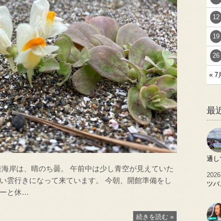
12
19
26
« 7
最
通し
差海岸は、晴のち曇。 午前中は少し青空が見えていた
2026
い雲行きになって来ています。 今朝、開館準備をし
ツバ
ーと休…
続きを読む »