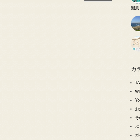
潮風
カ
T
W
Y
お
そ
ぷ
ガ