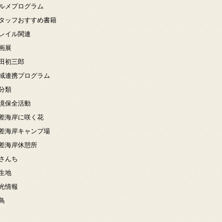
ルメプログラム
タッフおすすめ書籍
レイル関連
画展
田初三郎
域連携プログラム
分類
境保全活動
差海岸に咲く花
差海岸キャンプ場
差海岸休憩所
さんち
生地
光情報
鳥