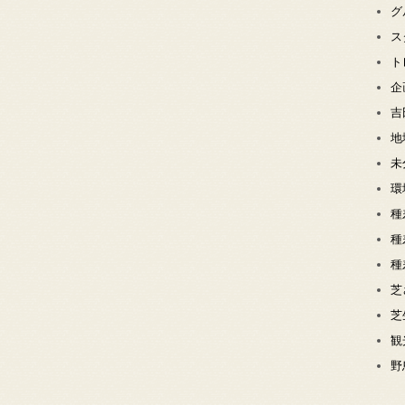
グ
ス
ト
企
吉
地
未
環
種
種
種
芝
芝
観
野