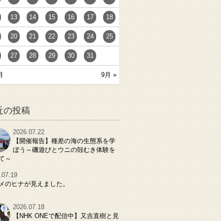
13
14
15
16
17
18
20
21
22
23
24
25
27
28
29
30
31
月
9月 »
近の投稿
2026.07.22
【開催報告】種差の海の生態系を学
ぼう～磯遊びとウニの殻むき体験を
て～
.07.19
メのヒナが見えました。
2026.07.18
【NHK ONEで配信中】又吉直樹と見