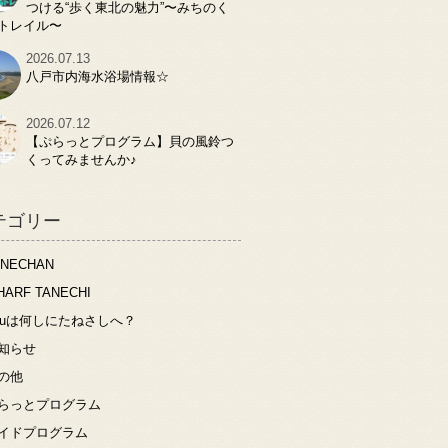
つける“歩く東北の魅力”〜みちのく
トレイル〜
2026.07.13
八戸市内海水浴場情報☆
2026.07.12
【ぷらっとプログラム】貝の風鈴つ
くってみませんか♪
テゴリー
ANECHAN
HARF TANECHI
ouは何しにたねさしへ？
知らせ
の他
らっとプログラム
イドプログラム