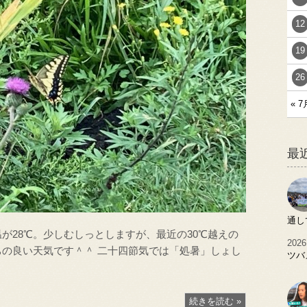
12
19
26
« 7
最
通し
が28℃。少しむしっとしますが、最近の30℃越えの
2026
ちの良い天気です＾＾ 二十四節気では「処暑」しょし
ツバ
続きを読む »