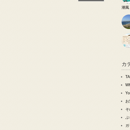
潮風
カ
T
W
Y
お
そ
ぷ
ガ