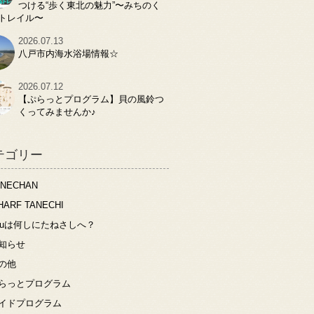
つける“歩く東北の魅力”〜みちのく
トレイル〜
2026.07.13
八戸市内海水浴場情報☆
2026.07.12
【ぷらっとプログラム】貝の風鈴つ
くってみませんか♪
テゴリー
ANECHAN
HARF TANECHI
ouは何しにたねさしへ？
知らせ
の他
らっとプログラム
イドプログラム