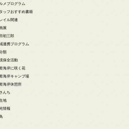
ルメプログラム
タッフおすすめ書籍
レイル関連
画展
田初三郎
域連携プログラム
分類
境保全活動
差海岸に咲く花
差海岸キャンプ場
差海岸休憩所
さんち
生地
光情報
鳥