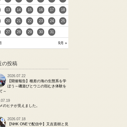
13
14
15
16
17
18
20
21
22
23
24
25
27
28
29
30
31
月
9月 »
近の投稿
2026.07.22
【開催報告】種差の海の生態系を学
ぼう～磯遊びとウニの殻むき体験を
て～
.07.19
メのヒナが見えました。
2026.07.18
【NHK ONEで配信中】又吉直樹と見