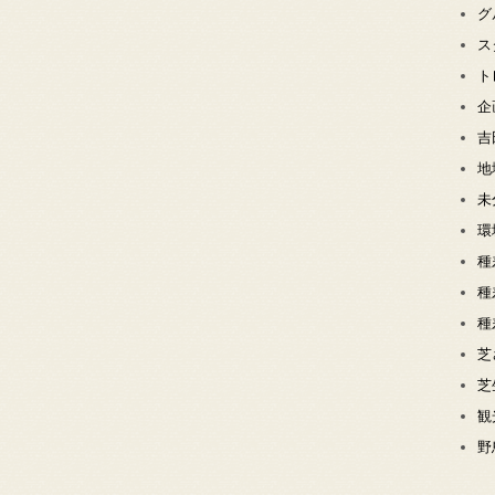
グ
ス
ト
企
吉
地
未
環
種
種
種
芝
芝
観
野