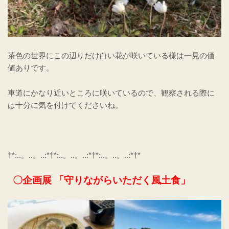
茶色の世界にこの辺りだけ白い花が咲いている様は一見の価
値ありです。
車道にかなり近いところに咲いているので、観察される際に
は十分に気を付けてくださいね。
†*:..。..。..:*†*:..。..。..:*†*:..。..。..:*†*
〇企画展 「
守りながらいただく
風土食
」