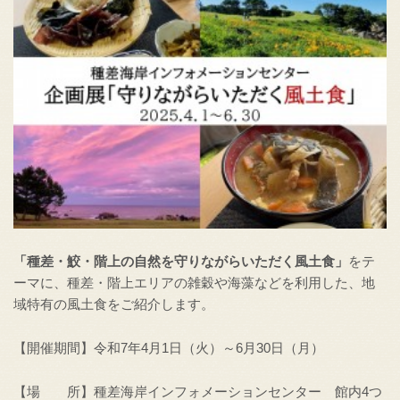
「種差・鮫・階上の自然を
守りながらいただく
風土食
」
をテ
ーマに、種差・階上エリアの雑穀や海藻などを利用した、地
域特有の風土食をご紹介します。
【開催期間】令和7年4月1日（火）～6月30日（月）
【場 所】種差海岸インフォメーションセンター 館内4つ