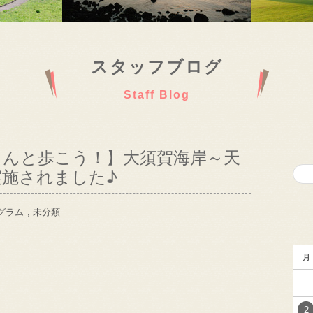
スタッフブログ
Staff Blog
さんと歩こう！】大須賀海岸～天
施されました♪
グラム
,
未分類
月
2