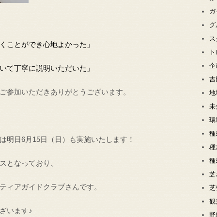
ガ
グ
ス
くことができ心地よかった」
ト
企
いて丁寧に説明いただいた」
吉
ご参加いただきありがとうございます。
地
未
環
種
は明日6月15日（日）も実施いたします！
種
種
スとなっており、
芝
ティアガイドクラブさんです。
芝
観
ざいます♪
野