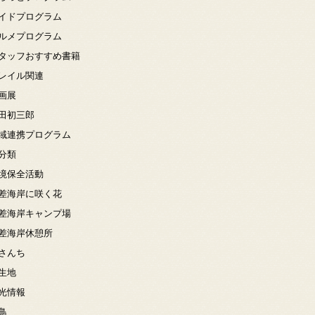
イドプログラム
ルメプログラム
タッフおすすめ書籍
レイル関連
画展
田初三郎
域連携プログラム
分類
境保全活動
差海岸に咲く花
差海岸キャンプ場
差海岸休憩所
さんち
生地
光情報
鳥