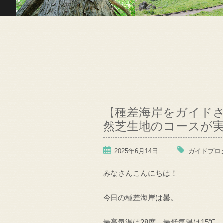
【種差海岸をガイド
然芝生地のコースが実
2025年6月14日
ガイドプロ
みなさんこんにちは！
今日の種差海岸は曇。
最高気温は28度。最低気温は15℃。