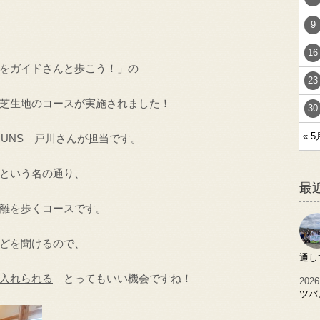
9
16
をガイドさんと歩こう！」の
23
芝生地のコースが実施されました！
30
« 5
RRUNS 戸川さんが担当です。
という名の通り、
最
離を歩くコースです。
どを聞けるので、
通し
入れられる
とってもいい機会ですね！
2026
ツバ