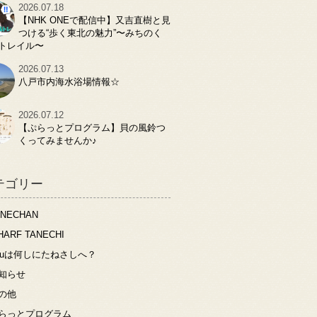
2026.07.18
【NHK ONEで配信中】又吉直樹と見
つける“歩く東北の魅力”〜みちのく
トレイル〜
2026.07.13
八戸市内海水浴場情報☆
2026.07.12
【ぷらっとプログラム】貝の風鈴つ
くってみませんか♪
テゴリー
ANECHAN
HARF TANECHI
ouは何しにたねさしへ？
知らせ
の他
らっとプログラム