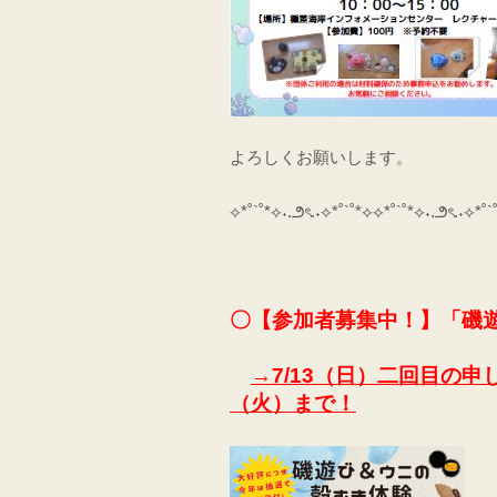
よろしくお願いします。
⟡*˚`˚*⟡˖.౨ৎ.˖⟡*˚`˚*⟡⟡*˚`˚*⟡˖.౨ৎ.˖⟡*˚
〇【参加者募集中！】「磯
→7/13（日）二回目の申
（火）まで！