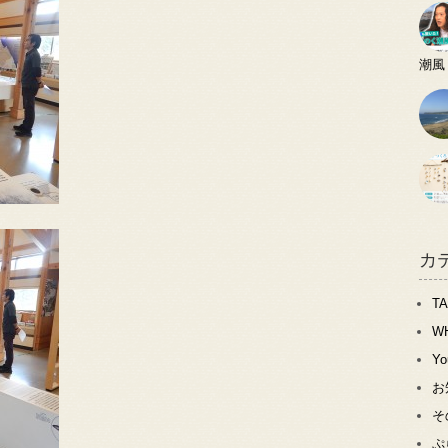
潮風
カ
T
W
Y
お
そ
ぷ