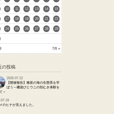
10
11
12
13
14
15
17
18
19
20
21
22
24
25
26
27
28
29
月
7月 »
近の投稿
2026.07.22
【開催報告】種差の海の生態系を学
ぼう～磯遊びとウニの殻むき体験を
て～
.07.19
メのヒナが見えました。