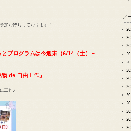
ア
参加お待ちしております！
2
2
2
とプログラムは今週末（6/14（土）～
2
2
2
 de 自由工作」
2
2
に工作♪
2
2
2
2
2