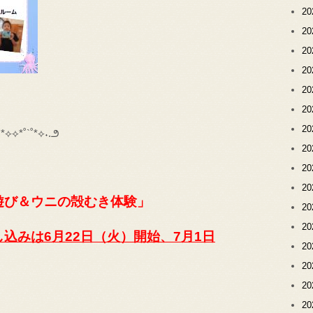
2
2
2
2
2
2
2
`˚*⟡⟡*˚`˚*⟡˖.౨
2
2
2
遊び＆ウニの殻むき体験」
2
2
し込みは6月22日（火）開始、7月1日
2
2
2
2